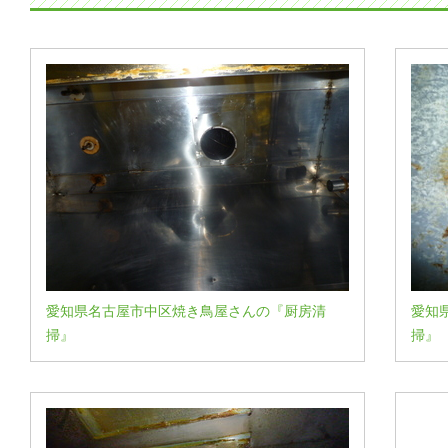
愛知県名古屋市中区焼き鳥屋さんの『厨房清
愛知
掃』
掃』