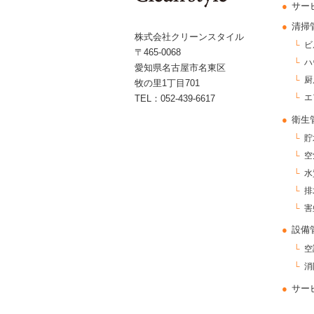
サー
清掃
株式会社クリーンスタイル
ビ
〒465-0068
ハ
愛知県名古屋市名東区
厨
牧の里1丁目701
エ
TEL：052-439-6617
衛生
貯
空
水
排
害
設備
空
消
サー