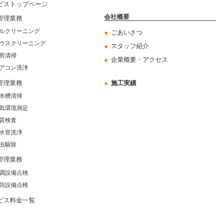
ビストップページ
会社概要
管理業務
ルクリーニング
ごあいさつ
ウスクリーニング
スタッフ紹介
房清掃
企業概要・アクセス
アコン洗浄
管理業務
施工実績
水槽清掃
気環境測定
質検査
水管洗浄
虫駆除
管理業務
調設備点検
防設備点検
ビス料金一覧