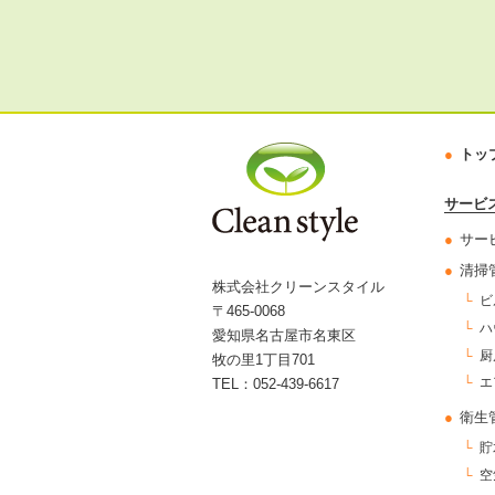
トッ
サービ
サー
清掃
株式会社クリーンスタイル
ビ
〒465-0068
ハ
愛知県名古屋市名東区
厨
牧の里1丁目701
エ
TEL：052-439-6617
衛生
貯
空